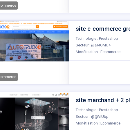
-commerce
site e-commerce gros
Technologie : Prestashop
Secteur : @@4GMU4
Monétisation : Ecommerce
-commerce
site marchand + 2 p
Technologie : Prestashop
Secteur : @@ViUbp
Monétisation : Ecommerce