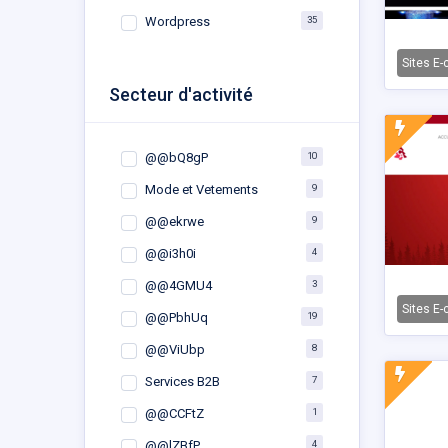
35
Wordpress
Sites E
Secteur d'activité
10
@@bQ8gP
9
Mode et Vetements
9
@@ekrwe
4
@@i3h0i
3
@@4GMU4
Sites E
19
@@PbhUq
8
@@ViUbp
7
Services B2B
1
@@CCFtZ
4
@@lZBfP