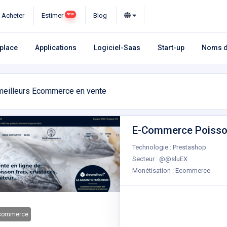
Acheter
Estimer
Blog
New
place
Applications
Logiciel-Saas
Start-up
Noms d
eilleurs Ecommerce en vente
E-Commerce Poissonn
Technologie : Prestashop
Secteur : @@sluEX
Monétisation : Ecommerce
-commerce