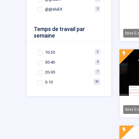
5
@@sluEX
Temps de travail par
Sites E
semaine
5
10-20
6
30-40
7
20-30
50
0-10
Sites E