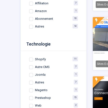
7
Affiliation
Sites E
1
Amazon
10
Abonnement
14
Autres
Technologie
11
Shopify
Sites E
7
Autre CMS
1
Joomla
7
Autres
1
Magento
15
Prestashop
2
Web