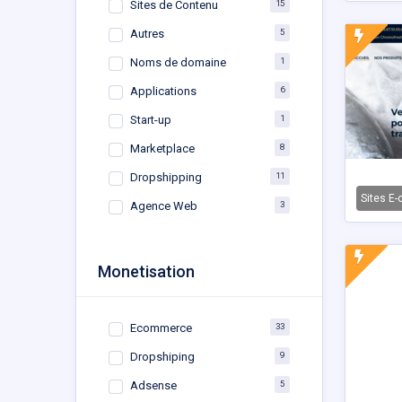
15
Sites de Contenu
5
Autres
1
Noms de domaine
6
Applications
1
Start-up
8
Marketplace
11
Dropshipping
Sites E
3
Agence Web
Monetisation
33
Ecommerce
9
Dropshiping
5
Adsense