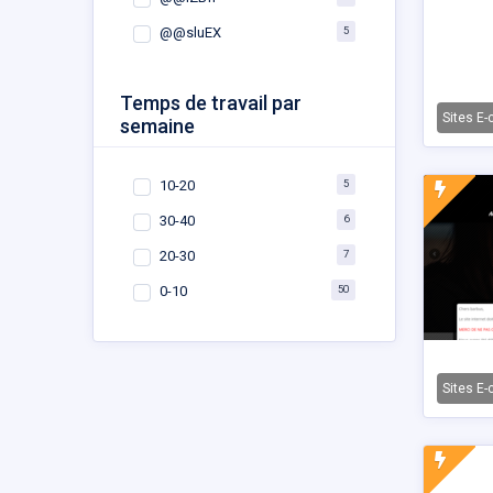
5
@@sluEX
Temps de travail par
Sites E
semaine
5
10-20
6
30-40
7
20-30
50
0-10
Sites E