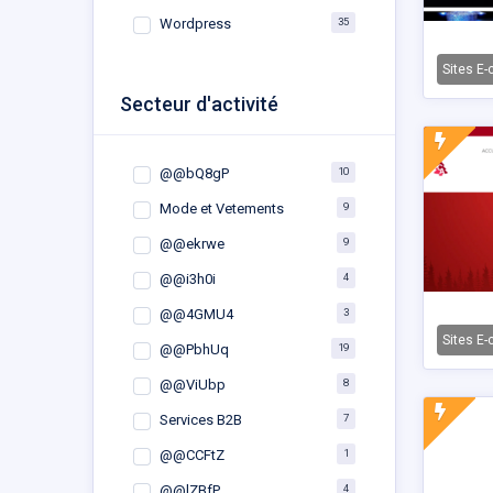
35
Wordpress
Sites E
Secteur d'activité
10
@@bQ8gP
9
Mode et Vetements
9
@@ekrwe
4
@@i3h0i
3
@@4GMU4
Sites E
19
@@PbhUq
8
@@ViUbp
7
Services B2B
1
@@CCFtZ
4
@@lZBfP