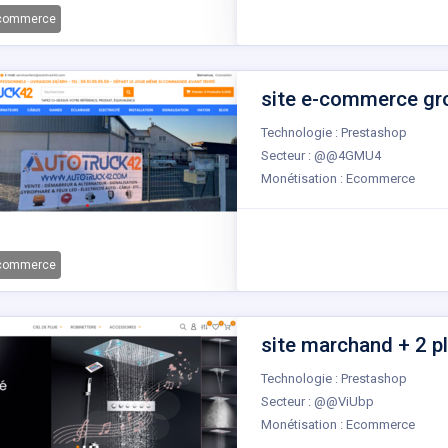
-commerce
site e-commerce gros
Technologie : Prestashop
Secteur : @@4GMU4
Monétisation : Ecommerce
-commerce
site marchand + 2 p
Technologie : Prestashop
Secteur : @@ViUbp
Monétisation : Ecommerce