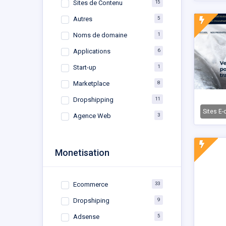
15
Sites de Contenu
5
Autres
1
Noms de domaine
6
Applications
1
Start-up
8
Marketplace
11
Dropshipping
Sites E
3
Agence Web
Monetisation
33
Ecommerce
9
Dropshiping
5
Adsense