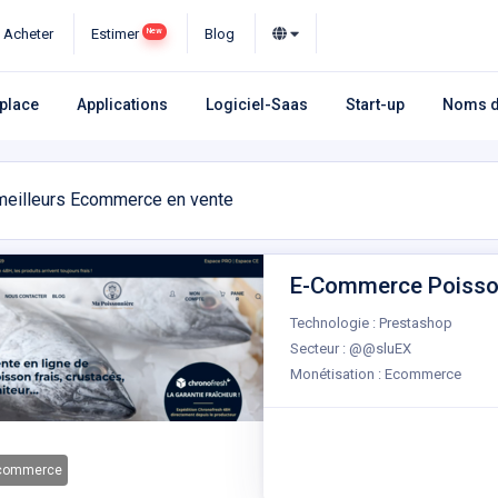
Acheter
Estimer
Blog
New
place
Applications
Logiciel-Saas
Start-up
Noms d
eilleurs Ecommerce en vente
E-Commerce Poissonn
Technologie : Prestashop
Secteur : @@sluEX
Monétisation : Ecommerce
-commerce