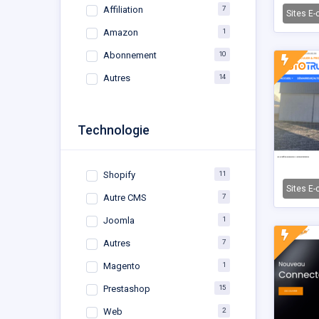
7
Affiliation
Sites E
1
Amazon
10
Abonnement
14
Autres
Technologie
11
Shopify
Sites E
7
Autre CMS
1
Joomla
7
Autres
1
Magento
15
Prestashop
2
Web