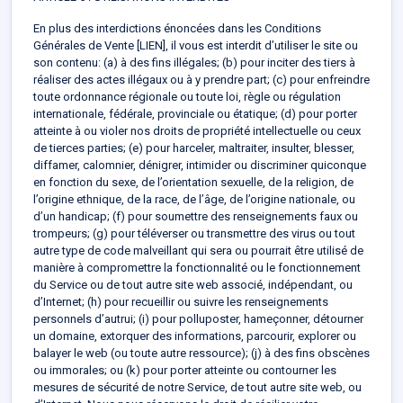
En plus des interdictions énoncées dans les Conditions
Générales de Vente
[LIEN],
il vous est interdit d’utiliser le site ou
son contenu: (a) à des fins illégales; (b) pour inciter des tiers à
réaliser des actes illégaux ou à y prendre part; (c) pour enfreindre
toute ordonnance régionale ou toute loi, règle ou régulation
internationale, fédérale, provinciale ou étatique; (d) pour porter
atteinte à ou violer nos droits de propriété intellectuelle ou ceux
de tierces parties; (e) pour harceler, maltraiter, insulter, blesser,
diffamer, calomnier, dénigrer, intimider ou discriminer quiconque
en fonction du sexe, de l’orientation sexuelle, de la religion, de
l’origine ethnique, de la race, de l’âge, de l’origine nationale, ou
d’un handicap; (f) pour soumettre des renseignements faux ou
trompeurs; (g) pour téléverser ou transmettre des virus ou tout
autre type de code malveillant qui sera ou pourrait être utilisé de
manière à compromettre la fonctionnalité ou le fonctionnement
du Service ou de tout autre site web associé, indépendant, ou
d’Internet; (h) pour recueillir ou suivre les renseignements
personnels d’autrui; (i) pour polluposter, hameçonner, détourner
un domaine, extorquer des informations, parcourir, explorer ou
balayer le web (ou toute autre ressource); (j) à des fins obscènes
ou immorales; ou (k) pour porter atteinte ou contourner les
mesures de sécurité de notre Service, de tout autre site web, ou