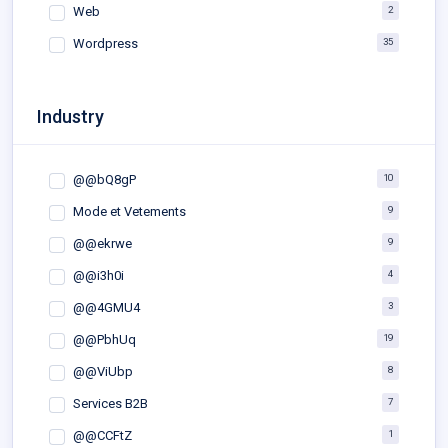
2
Web
35
Wordpress
Industry
10
@@bQ8gP
9
Mode et Vetements
9
@@ekrwe
4
@@i3h0i
3
@@4GMU4
19
@@PbhUq
8
@@ViUbp
7
Services B2B
1
@@CCFtZ