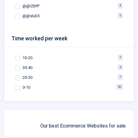
4
@@lZBfP
5
@@sluEX
Time worked per week
5
10-20
6
30-40
7
20-30
50
0-10
Our best Ecommerce Websites for sale.