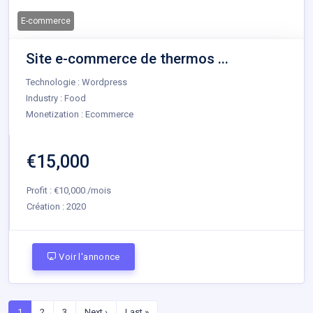
E-commerce
Site e-commerce de thermos ...
Technologie : Wordpress
Industry : Food
Monetization : Ecommerce
€15,000
Profit : €10,000 /mois
Création :
2020
Voir l'annonce
1
2
3
Next ›
Last »