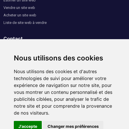
Estimer un site web
Vendre un site web
Acheter un site web
Liste de site web à vendre
Contact
Contactez-nous
Nous utilisons des cookies
Nous utilisons des cookies et d'autres
Informations utiles
technologies de suivi pour améliorer votre
expérience de navigation sur notre site, pour
vous montrer un contenu personnalisé et des
Mentions légales
publicités ciblées, pour analyser le trafic de
Politiques de confidentialité
notre site et pour comprendre la provenance
CGU
de nos visiteurs.
CGV
J'accepte
Changer mes préférences