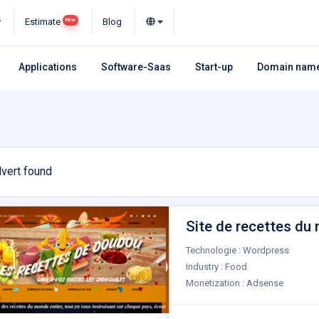
y
Estimate
Blog
New
Applications
Software-Saas
Start-up
Domain nam
vert found
Site de recettes du 
Technologie : Wordpress
Industry : Food
Monetization : Adsense