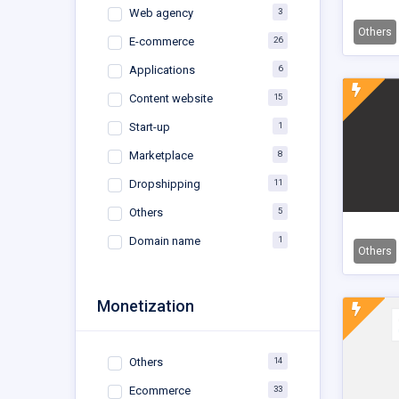
3
Web agency
Others
26
E-commerce
6
Applications
15
Content website
1
Start-up
8
Marketplace
11
Dropshipping
5
Others
1
Domain name
Others
Monetization
14
Others
33
Ecommerce