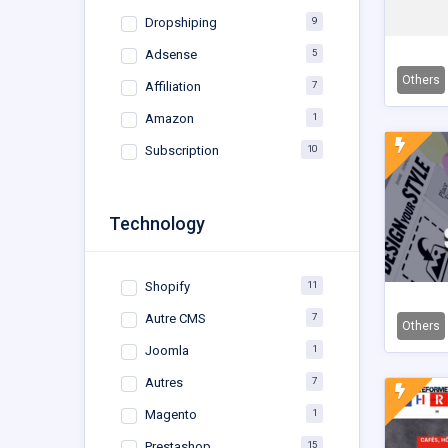
9
Dropshiping
5
Adsense
Others
7
Affiliation
1
Amazon
10
Subscription
Technology
11
Shopify
7
Autre CMS
Others
1
Joomla
7
Autres
1
Magento
15
Prestashop