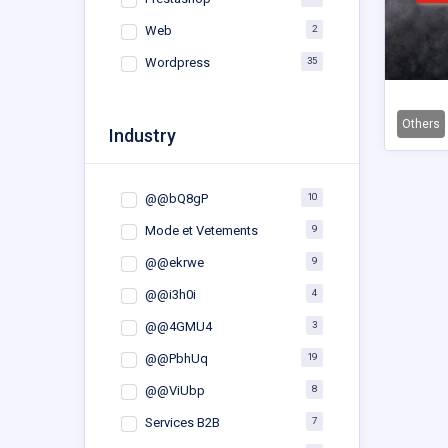
2
Web
35
Wordpress
Others
Industry
10
@@bQ8gP
9
Mode et Vetements
9
@@ekrwe
4
@@i3h0i
3
@@4GMU4
19
@@PbhUq
8
@@ViUbp
7
Services B2B