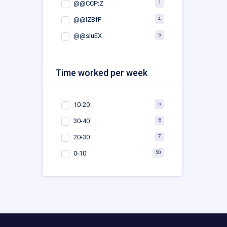
1
@@CCFtZ
4
@@lZBfP
5
@@sluEX
Time worked per week
5
10-20
6
30-40
7
20-30
50
0-10